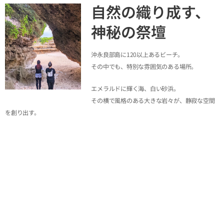
自然の織り成す、
神秘の祭壇
沖永良部島に120以上あるビーチ。
その中でも、特別な雰囲気のある場所。
エメラルドに輝く海、白い砂浜。
その横で風格のある大きな岩々が、静寂な空間
を創り出す。
直感的に感じる、ここが神聖な場所だと。
裸足で砂の感触を確かめながら、しばし瞑想の時間を。
静かな時の流れに、浮かぶ思考をそっと手放して…。
パワースポットで生まれるシェア
タイム